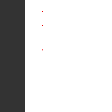
*
*
*