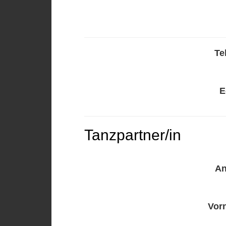
Te
E
Tanzpartner/in
A
Vor