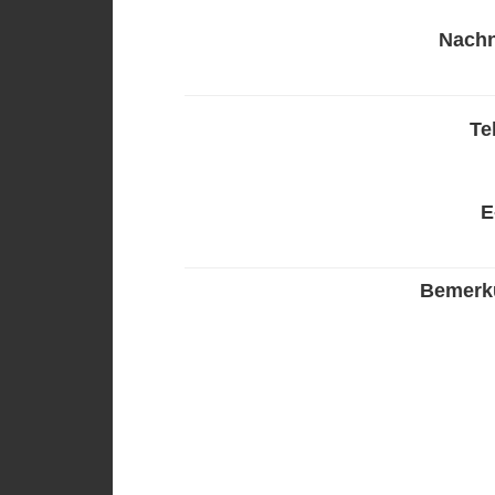
Nach
Te
E
Bemerk