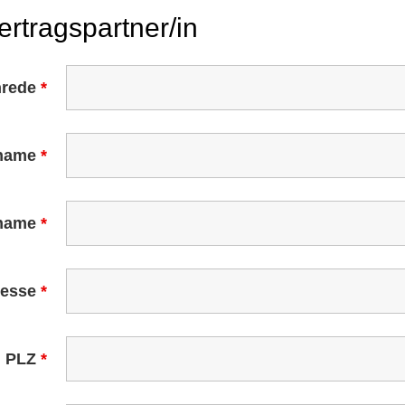
ertragspartner/in
nrede
*
name
*
name
*
resse
*
PLZ
*