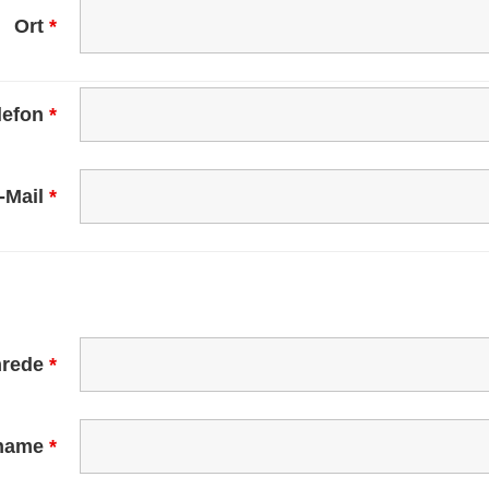
Ort
*
lefon
*
-Mail
*
nrede
*
name
*