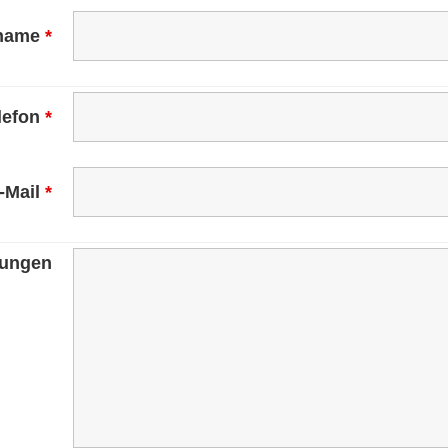
name
*
lefon
*
-Mail
*
ungen