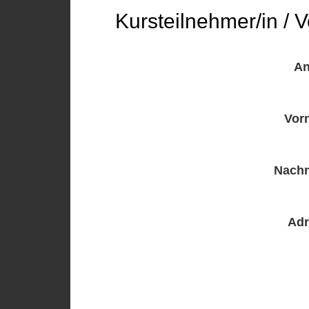
Kursteilnehmer/in / V
A
Vor
Nach
Ad