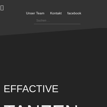
Zum
Inhalt
springen
Unser Team
Kontakt
facebook
Suchen
nach:
EFFACTIVE